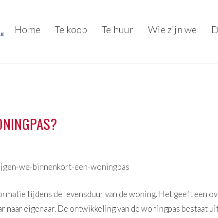
Home
Te koop
Te huur
Wie zijn we
D
ONINGPAS?
krijgen-we-binnenkort-een-woningpas
formatie tijdens de levensduur van de woning. Het geeft een o
 naar eigenaar. De ontwikkeling van de woningpas bestaat uit