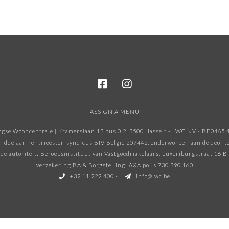
ASSIGN A MENU
gse Wooncentrale | Kramerslaan 13 bus 0.2, 3500 Hasselt - LWC NV - BE0465 
iddelaar-rentmeester-syndicus BIV België 207442, onderworpen aan de deonto
e autoriteit: Beroepsinstituut van Vastgoedmakelaars, Luxemburgstraat 16 B
Verzekering BA & Borgstelling: AXA polis 730.390.160
+32 11 222 400
-
info@lwc.be