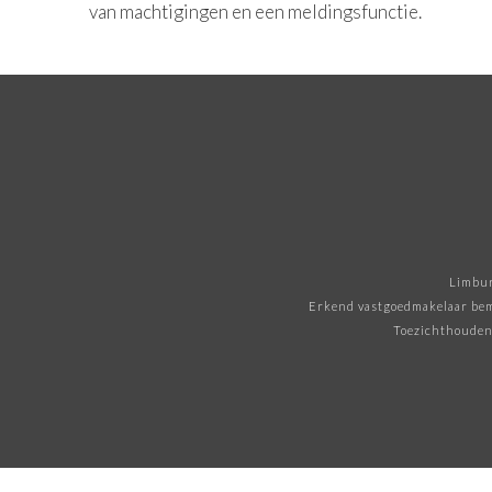
van machtigingen en een meldingsfunctie.
Limbur
Erkend vastgoedmakelaar bem
Toezichthoudend