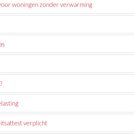
t voor woningen zonder verwarming
as
?
lasting
tsattest verplicht