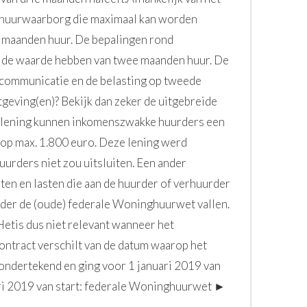
De huurwaarborg die maximaal kan worden
e maanden huur. De bepalingen rond
l de waarde hebben van twee maanden huur. De
lecommunicatie en de belasting op tweede
geving(en)? Bekijk dan zeker de uitgebreide
rglening kunnen inkomenszwakke huurders een
op max. 1.800 euro. Deze lening werd
urders niet zou uitsluiten. Een ander
osten en lasten die aan de huurder of verhuurder
der de (oude) federale Woninghuurwet vallen.
etis dus niet relevant wanneer het
contract verschilt van de datum waarop het
ondertekend en ging voor 1 januari 2019 van
ri 2019 van start: federale Woninghuurwet ►