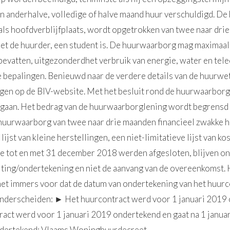
van anderhalve, volledige of halve maand huur verschuldigd. 
s hoofdverblijfplaats, wordt opgetrokken van twee naar dri
iet de huurder, een student is. De huurwaarborg mag maximaa
n bevatten, uitgezonderdhet verbruik van energie, water en te
e bepalingen. Benieuwd naar de verdere details van de huurwet
ingen op de BIV-website. Met het besluit rond de huurwaarbo
aan. Het bedrag van de huurwaarborglening wordt begrensd 
uurwaarborg van twee naar drie maanden financieel zwakke hu
lijst van kleine herstellingen, een niet-limitatieve lijst van k
 tot en met 31 december 2018 werden afgesloten, blijven on
iting/ondertekening en niet de aanvang van de overeenkomst. H
t het immers voor dat de datum van ondertekening van het huur
onderscheiden: ► Het huurcontract werd voor 1 januari 2019 
act werd voor 1 januari 2019 ondertekend en gaat na 1 janua
ondertekend: Vlaams Woninghuurdecreet