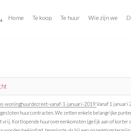
Home
Te koop
Te huur
Wie zijn we
D
cht
ms-woninghuurdecreet-vanaf-1-januari-2019
Vanaf 1 januari
afgesloten huurcontracten. We zetten enkele belangrijke punt
jft vrij. Kortlopende huurovereenkomsten (gelijk aan of korter 
ip worden beëindigd, tenminste als hij een opzeggingstermijn 