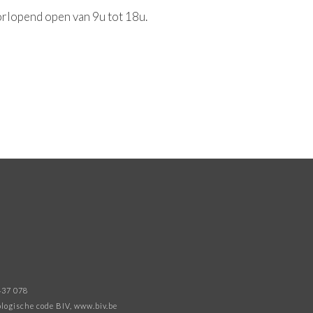
orlopend open van 9u tot 18u.
437 078
logische code BIV
, www.biv.be