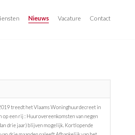
iensten
Nieuws
Vacature
Contact
 2019 treedt het Vlaams Woninghuurdecreet in
en op een rij : Huurovereenkomsten van negen
dan drie jaar) blijven mogelijk. Kortlopende
van drie maanden naleeft.Afhankelijk van het