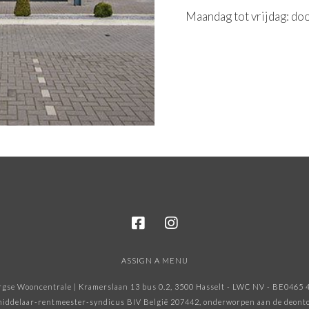
Maandag tot vrijdag: do
ASSIGN A MENU
gse Wooncentrale | Kramerslaan 13 bus 0.2, 3500 Hasselt - LWC NV - BE0465 
iddelaar-rentmeester-syndicus BIV België 207442, onderworpen aan de deonto