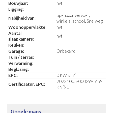
Bouwjaar:
nvt
Ligging:
openbaar vervoer,
Nabijheid van:
winkels, school, Snelweg
Woonoppervlakte:
nvt
Aantal
nvt
slaapkamers:
Keuken:
Garage:
Onbekend
Tuin / terras:
Verwarming:
Beglazing:
2
EPC:
0 KWh/m
20231005-000299519-
Certificaatnr. EPC:
KNR-1
Google maps