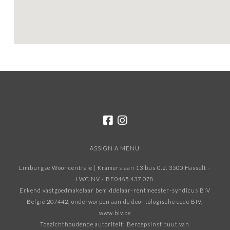
ASSIGN A MENU
Limburgse Wooncentrale | Kramerslaan 13 bus 0.2, 3500 Hasselt -
LWC NV - BE0465 437 078
Erkend vastgoedmakelaar bemiddelaar-rentmeester-syndicus BIV
België 207442, onderworpen aan de deontologische code BIV
,
www.biv.be
Toezichthoudende autoriteit: Beroepsinstituut van