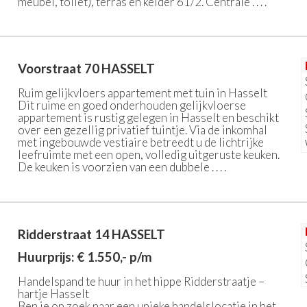
meubel, toilet), terras en kelder 61/2. Centrale . . . .
Voorstraat 70
HASSELT
Ruim gelijkvloers appartement met tuin in Hasselt
Dit ruime en goed onderhouden gelijkvloerse
appartement is rustig gelegen in Hasselt en beschikt
over een gezellig privatief tuintje. Via de inkomhal
met ingebouwde vestiaire betreedt u de lichtrijke
leefruimte met een open, volledig uitgeruste keuken.
De keuken is voorzien van een dubbele . . . .
Ridderstraat 14
HASSELT
Huurprijs: € 1.550,- p/m
Handelspand te huur in het hippe Ridderstraatje –
hartje Hasselt
Ben je op zoek naar een unieke handelslocatie in het