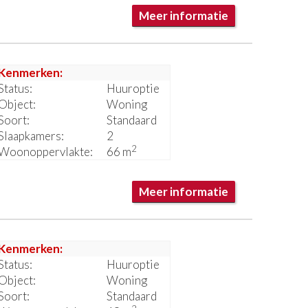
Meer informatie
Kenmerken:
Status:
Huuroptie
Object:
Woning
Soort:
Standaard
Slaapkamers:
2
2
Woonoppervlakte:
66 m
Meer informatie
Kenmerken:
Status:
Huuroptie
Object:
Woning
Soort:
Standaard