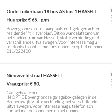
Oude Luikerbaan 18 bus AS bus 1
HASSELT
Huurprijs: € 65,- p/m
Bovengrondse autostaanplaats nr. 1 gelegen achter
residentie " 't Klaverblad". Dit op wandelafstand van
het stadcentrum van Hasselt, vlotte verbinding met
verschillende uitvalswegen. Voor interesse mag u
telefonisch contact met ons opnemen op het nummer
011/222400.
Nieuwveldstraat
HASSELT
Vraagprijs: € 80,-
Garagebox te huur
IN OPTIE Bovengrondse garagebox gelegen in de
Banneuxwijk. Vlotte verbinding met verschillende
uitvalswegen. Voor interesse mag u telefonisch
contact met ons opnemen op het nummer