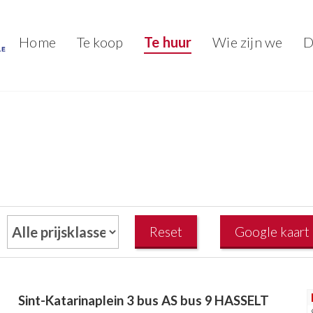
Home
Te koop
Te huur
Wie zijn we
D
Sint-Katarinaplein 3 bus AS bus 9
HASSELT