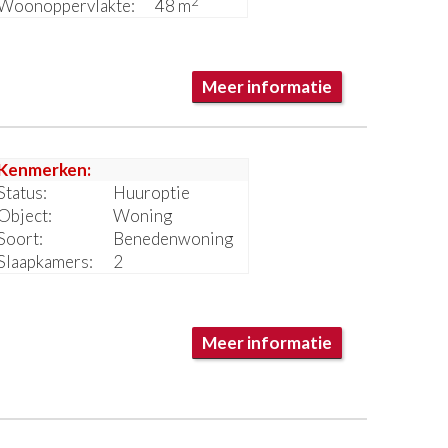
2
Woonoppervlakte:
48 m
Meer informatie
Kenmerken:
Status:
Huuroptie
Object:
Woning
Soort:
Benedenwoning
Slaapkamers:
2
Meer informatie