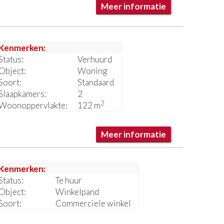
Meer informatie
Kenmerken:
Status:
Verhuurd
Object:
Woning
Soort:
Standaard
Slaapkamers:
2
2
Woonoppervlakte:
122 m
Meer informatie
Kenmerken:
Status:
Te huur
Object:
Winkelpand
Soort:
Commerciele winkel