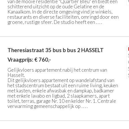
van de mooie residentie "Quartier Bleu" en biedt een
schitterend uitzicht op de oude Gelatine en de
Kanaalkom. In de directe omgeving vind je winkels,
restaurants en diverse faciliteiten, omringd door een
groene, rustige sfeer. De studio heeft een . . . .
Theresiastraat 35 bus b bus 2
HASSELT
Vraagprijs: € 760,-
Gelijkvloers appartement nabij het centrum van
Hasselt.
Dit gelijkvloers appartement op wandelafstand van
het stadscentrum bestaat uit een ruime living, keuken
met kasten, enkele afwasbak en dampkap, badkamer
met enkele lavabo en ligbad, 2 slaapkamers, apart
toilet, terras, garage Nr. 10 en kelder Nr. 1. Centrale
verwarming gemeenschappelijk op . . . .