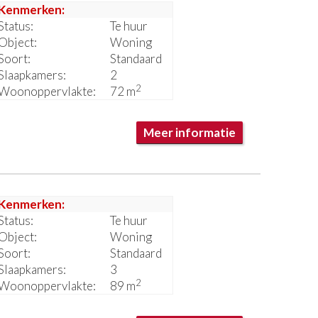
Kenmerken:
Status:
Te huur
Object:
Woning
Soort:
Standaard
Slaapkamers:
2
2
Woonoppervlakte:
72 m
Meer informatie
Kenmerken:
Status:
Te huur
Object:
Woning
Soort:
Standaard
Slaapkamers:
3
2
Woonoppervlakte:
89 m