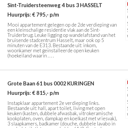
Sint-Truidersteenweg 4 bus 3
HASSELT
Huurprijs: € 795,- p/m
Mooi appartement gelegen op de 2de verdieping van
een kleinschalige residentie vlak aan de Sint-
Truiderbrug. Leuke ligging op wandelafstand van het
bruisende stadcentrum Hasselt, maar ook op 5
minuten van de E313. Bestaande uit: inkom,
woonkamer met geïnstalleerde open keuken
(hoekeiland waarin . . . .
Grote Baan 61 bus 0002
KURINGEN
Huurprijs: € 815,- p/m
Instapklaar appartement 2e verdieping links.
Bestaande uit: hall, apart toilet, living met open
keuken (kasten, dubbele afwasbak, vitrokeramische
kookplaten, oven, dampkap en koelkast met vriesvak),
3 slaapkamers, badkamer (douche, dubbele lavabo in