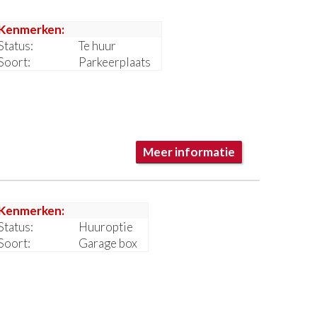
Kenmerken:
Status:
Te huur
Soort:
Parkeerplaats
Meer informatie
Kenmerken:
Status:
Huuroptie
Soort:
Garage box