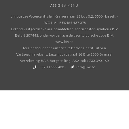
ASSIGN A MENU
Limburgse Wooncentrale | Kramerslaan 13 bus 0.2, 3500 Hasselt -
LWC NV - BE0465 437 078
Erkend vastgoedmakelaar bemiddelaar-rentmeester-syndicus BIV
België 207442, onderworpen aan de deontologische code BIV
,
www.biv.be
Toezichthoudende autoriteit: Beroepsinstituut van
Vastgoedmakelaars, Luxemburgstraat 16 B te 1000 Brussel
Verzekering BA & Borgstelling: AXA polis 730.390.160
+32 11 222 400
-
info@lwc.be