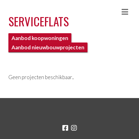
Nav
SERVICEFLATS
Aanbod koopwoningen
Aanbod nieuwbouwprojecten
Geen projecten beschikbaar..