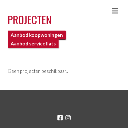
Nav
PROJECTEN
Aanbod koopwoningen
Aanbod serviceflats
Geen projecten beschikbaar..