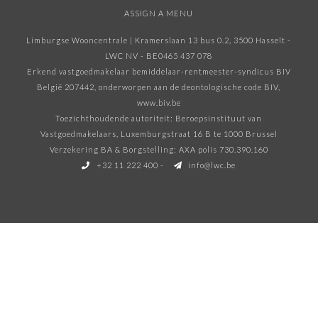
ASSIGN A MENU
Limburgse Wooncentrale | Kramerslaan 13 bus 0.2, 3500 Hasselt -
LWC NV - BE0465 437 078
Erkend vastgoedmakelaar bemiddelaar-rentmeester-syndicus BIV
België 207442, onderworpen aan de deontologische code BIV
,
www.biv.be
Toezichthoudende autoriteit: Beroepsinstituut van
Vastgoedmakelaars, Luxemburgstraat 16 B te 1000 Brussel
Verzekering BA & Borgstelling: AXA polis 730.390.160
+32 11 222 400
-
info@lwc.be