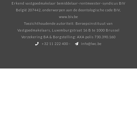
Erkend vastgoedmakelaar bemiddelaar-rentmeester-syndicus BIV
België 207442, onderworpen aan de deontologische code BIV
,
www.biv.be
Toezichthoudende autoriteit: Beroepsinstituut van
Vastgoedmakelaars, Luxemburgstraat 16 B te 1000 Brussel
Verzekering BA & Borgstelling: AXA polis 730.390.160
+32 11 222 400
-
info@lwc.be