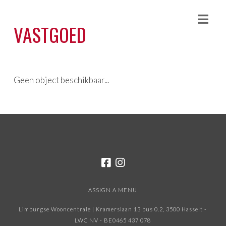
Nav
VASTGOED
Geen object beschikbaar...
ASSIGN A MENU
Limburgse Wooncentrale | Kramerslaan 13 bus 0.2, 3500 Hasselt -
LWC NV - BE0465 437 078