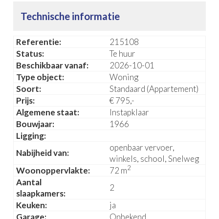
Technische informatie
Referentie:
215108
Status:
Te huur
Beschikbaar vanaf:
2026-10-01
Type object:
Woning
Soort:
Standaard (Appartement)
Prijs:
€ 795,-
Algemene staat:
Instapklaar
Bouwjaar:
1966
Ligging:
openbaar vervoer,
Nabijheid van:
winkels, school, Snelweg
2
Woonoppervlakte:
72 m
Aantal
2
slaapkamers:
Keuken:
ja
Garage:
Onbekend