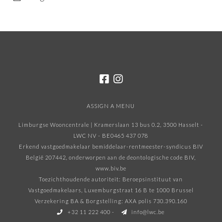
ASSIGN A MENU
Limburgse Wooncentrale | Kramerslaan 13 bus 0.2, 3500 Hasselt -
LWC NV - BE0465 437 078
Erkend vastgoedmakelaar bemiddelaar-rentmeester-syndicus BIV
België 207442, onderworpen aan de deontologische code BIV
,
www.biv.be
Toezichthoudende autoriteit: Beroepsinstituut van
Vastgoedmakelaars, Luxemburgstraat 16 B te 1000 Brussel
Verzekering BA & Borgstelling: AXA polis 730.390.160
+32 11 222 400
-
info@lwc.be