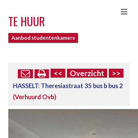
Nav
TE HUUR
Aanbod studentenkamers
<<
Overzicht
>>
HASSELT:
Theresiastraat 35 bus b bus 2
(Verhuurd Ovb)