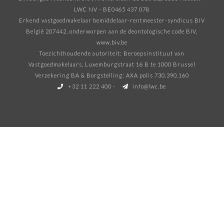
LWC NV - BE0465 437 078
Erkend vastgoedmakelaar bemiddelaar-rentmeester-syndicus BIV
België 207442, onderworpen aan de deontologische code BIV
,
www.biv.be
Toezichthoudende autoriteit: Beroepsinstituut van
Vastgoedmakelaars, Luxemburgstraat 16 B te 1000 Brussel
Verzekering BA & Borgstelling: AXA polis 730.390.160
+32 11 222 400
-
info@lwc.be