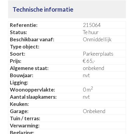
Technische informatie
Referentie:
215064
Status:
Te huur
Beschikbaar vanaf:
Onmiddellijk
Type object:
Soort:
Parkeerplaats
Prijs:
€ 65,-
Algemene staat:
onbekend
Bouwjaar:
nvt
Ligging:
2
Woonoppervlakte:
0 m
Aantal slaapkamers:
nvt
Keuken:
Garage:
Onbekend
Tuin / terras:
Verwarming:
Beglazing: